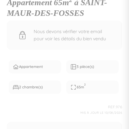
2
Appartement 65m
à SAINT-
MAUR-DES-FOSSES
Nous devons vérifier votre email
pour voir les détails du bien vendu
Appartement
3 pièce(s)
2
2 chambre(s)
65m
REF.976
MIS À JOUR LE 10/08/2026