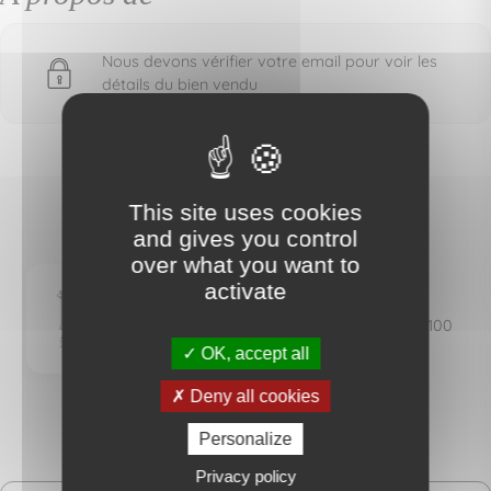
Nous devons vérifier votre email pour voir les
détails du bien vendu
This site uses cookies
and gives you control
AGENCE FOCH
over what you want to
IMMOBILIER
activate
22 Avenue Foch - 94100
SAINT MAUR
OK, accept all
Deny all cookies
Personalize
Privacy policy