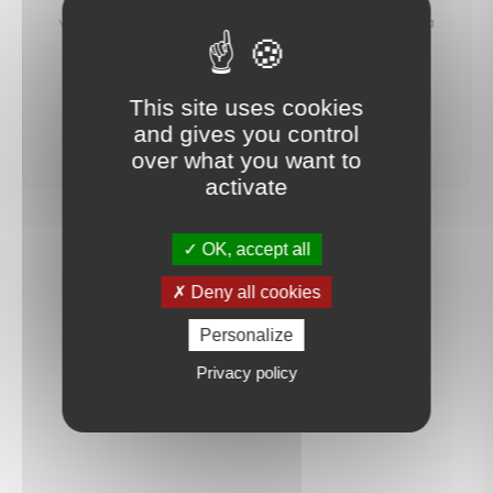
vous préviendrons dès qu'un bien correspondant à
votre recherche sera mis en ligne.
This site uses cookies
créer une alerte
and gives you control
over what you want to
activate
OK, accept all
Deny all cookies
Personalize
Privacy policy