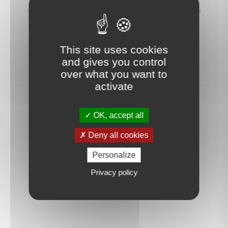
vous préviendrons dès qu'un bien correspondant à
votre recherche sera mis en ligne.
This site uses cookies
créer une alerte
and gives you control
over what you want to
activate
OK, accept all
Deny all cookies
Personalize
Privacy policy