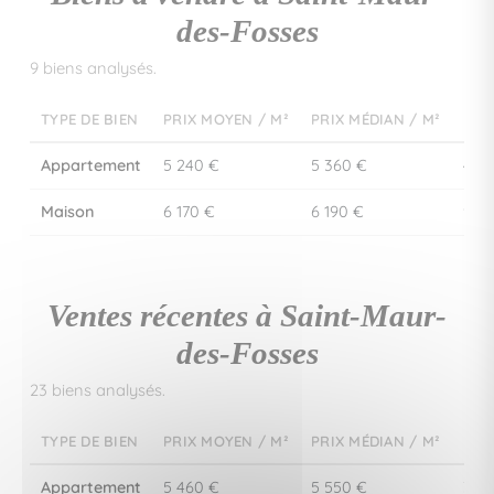
des-Fosses
9 biens analysés.
TYPE DE BIEN
PRIX MOYEN / M²
PRIX MÉDIAN / M²
PRI
Appartement
5 240 €
5 360 €
489
Maison
6 170 €
6 190 €
908
Ventes récentes à Saint-Maur-
des-Fosses
23 biens analysés.
TYPE DE BIEN
PRIX MOYEN / M²
PRIX MÉDIAN / M²
PRI
Appartement
5 460 €
5 550 €
377