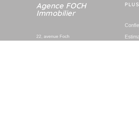
Agence FOCH
PLUS
Immobilier
Confie
Estima
22, avenue Foch
94100
Saint Maur des Fossés
Prix d
Contactez-nous
des-F
Immobi
Afficher le téléphone
Toutes
-
Mentions légales
Politique de con