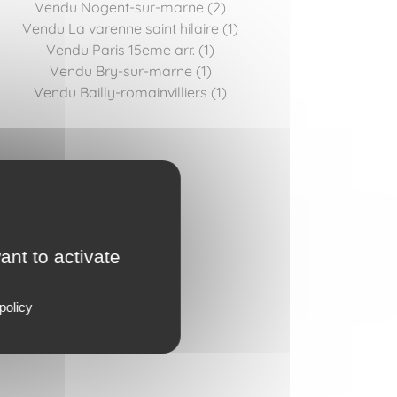
Vendu Nogent-sur-marne (2)
Vendu La varenne saint hilaire (1)
Vendu Paris 15eme arr. (1)
Vendu Bry-sur-marne (1)
Vendu Bailly-romainvilliers (1)
ant to activate
policy