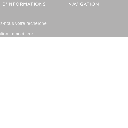
 D'INFORMATIONS
NAVIGATION
z-nous votre recherche
tion immobilière
e l'immobilier à Saint-Maur-
osses
lier Saint-Maur-des-Fosses
 les villes
-
-
-
fidentialité
Politique de cookies
Déclaration d'accessibilité
Barème des honorai