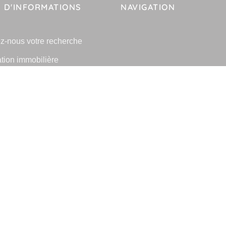
 D'INFORMATIONS
NAVIGATION
z-nous votre recherche
tion immobilière
e l'immobilier à Saint-Maur-
osses
lier Saint-Maur-des-Fosses
 les villes
-
-
-
fidentialité
Politique de cookies
Déclaration d'accessibilité
Barème des honorai