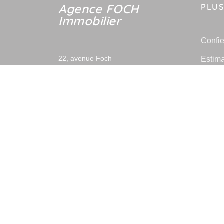
Agence FOCH
PLUS
Immobilier
Confie
Estima
22, avenue Foch
94100
Saint Maur des Fossés
Prix d
Contactez-nous
des-F
Immobi
Afficher le téléphone
Toutes
-
Mentions légales
Politique de con