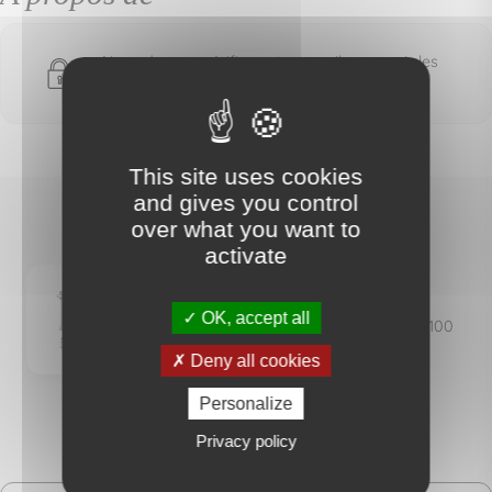
Nous devons vérifier votre email pour voir les
détails du bien vendu
This site uses cookies
and gives you control
over what you want to
activate
AGENCE FOCH
IMMOBILIER
OK, accept all
22 Avenue Foch - 94100
SAINT MAUR
Deny all cookies
Personalize
Privacy policy