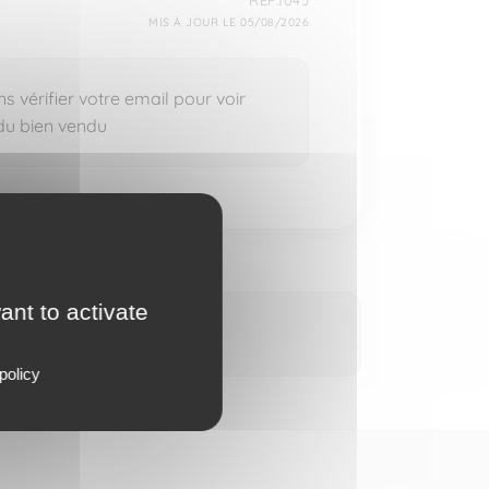
REF.1045
MIS À JOUR LE 05/08/2026
 vérifier votre email pour voir
 du bien vendu
ant to activate
policy