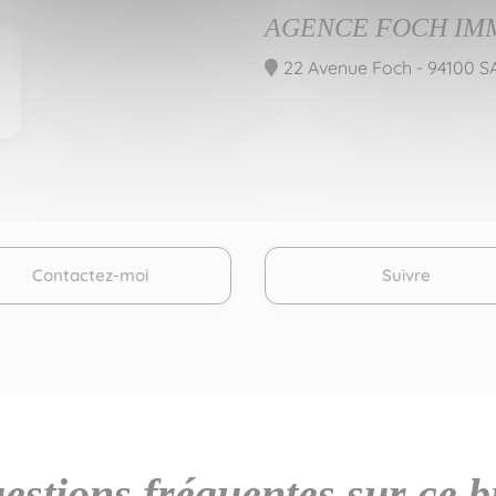
AGENCE FOCH IM
22 Avenue Foch - 94100 
Contactez-moi
Suivre
estions fréquentes sur ce b