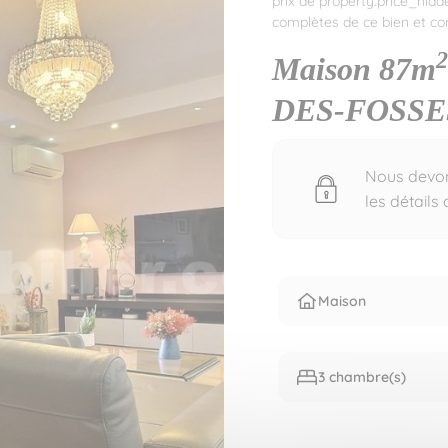
prix de property.price_hidd
complètes de ce bien et con
2
Maison 87m
DES-FOSSE
Nous devons
les détails
Maison
3 chambre(s)