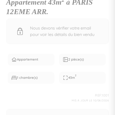
2
Appartement 43m
à PARIS
12EME ARR.
Nous devons vérifier votre email
pour voir les détails du bien vendu
Appartement
2 pièce(s)
2
1 chambre(s)
43m
REF.1001
MIS À JOUR LE 10/08/2026