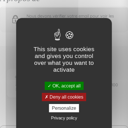
Nous devons vérifier votre email pour voir les
détails du bien vendu
This site uses cookies
and gives you control
over what you want to
AGENCE FOCH
activate
IMMOBILIER
22 Avenue Foch - 94100
OK, accept all
SAINT MAUR
Deny all cookies
Personalize
Privacy policy