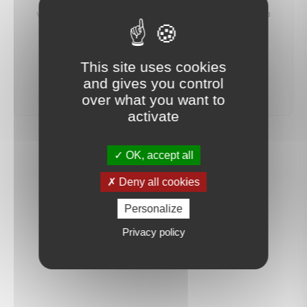
vous préviendrons dès qu'un bien correspondant à
votre recherche sera mis en ligne.
This site uses cookies
créer une alerte
and gives you control
over what you want to
activate
OK, accept all
Deny all cookies
Personalize
Privacy policy