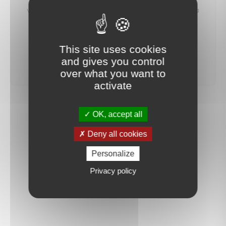
vous préviendrons dès qu'un bien correspondant à
votre recherche sera mis en ligne.
This site uses cookies
créer une alerte
and gives you control
over what you want to
activate
OK, accept all
Deny all cookies
Personalize
Privacy policy